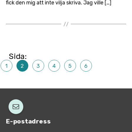
fick den mig att inte vilja skriva. Jag ville […]
Sidnumrering
1
2
3
4
5
6
för
inlägg
E-postadress