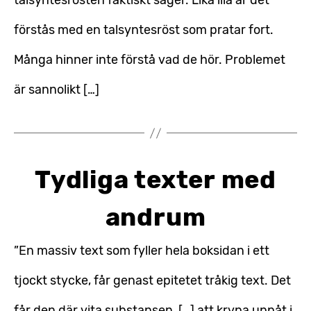
talsyntesrösten faktiskt säger. Lika illa är det
förstås med en talsyntesröst som pratar fort.
Många hinner inte förstå vad de hör. Problemet
är sannolikt […]
Tydliga texter med
andrum
”En massiv text som fyller hela boksidan i ett
tjockt stycke, får genast epitetet tråkig text. Det
får den där vita substansen, […] att krypa uppåt i