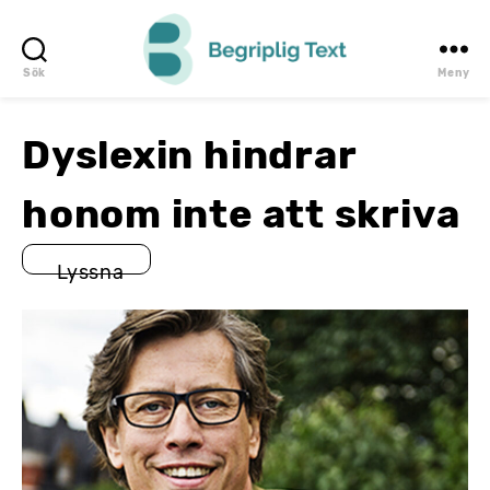
Sök
Meny
Begriplig
Text
Dyslexin hindrar
honom inte att skriva
Lyssna