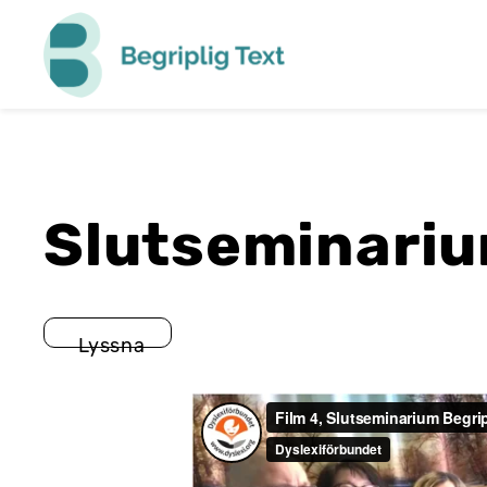
Begriplig
Text
Slutseminariu
Lyssna