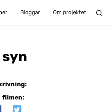
mer
Bloggar
Om projektet
 syn
krivning:
 filmen: