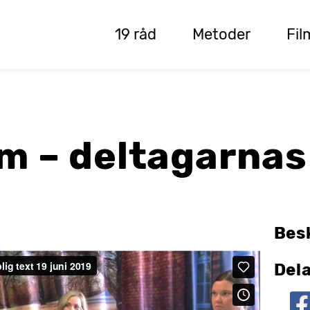
19 råd
Metoder
Fil
m – deltagarnas
Bes
Dela