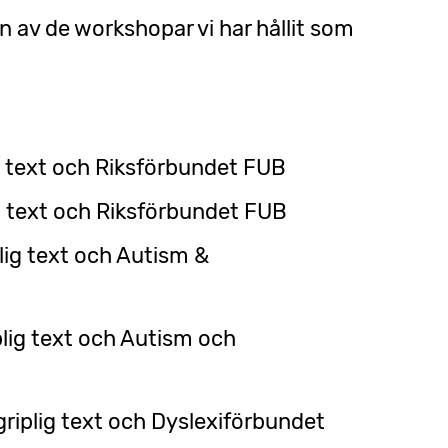
n av de workshopar vi har hållit som
g text och Riksförbundet FUB
g text och Riksförbundet FUB
ig text och Autism &
plig text och Autism och
griplig text och Dyslexiförbundet