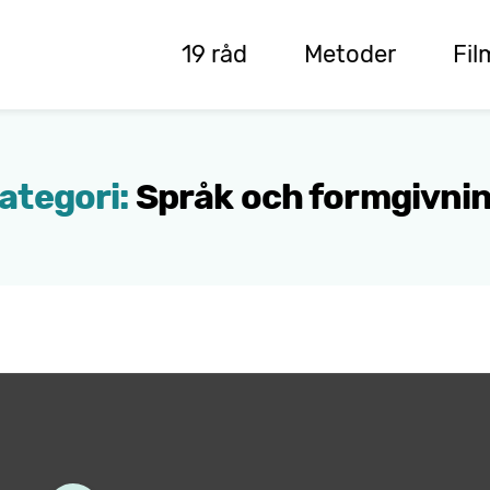
19 råd
Metoder
Fil
ategori:
Språk och formgivni