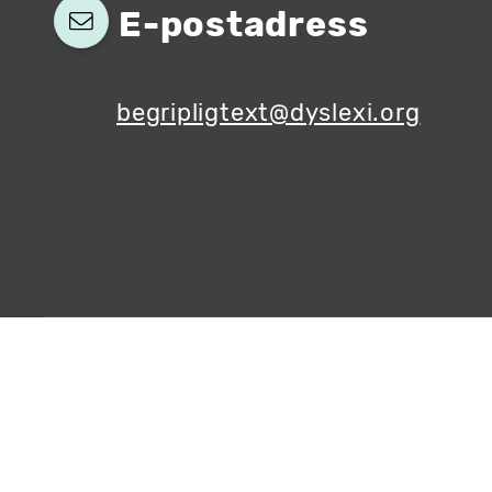
E-postadress
begripligtext@dyslexi.org