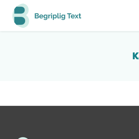
Begriplig
Text
K