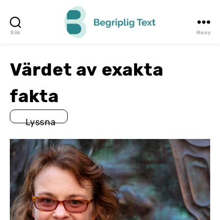
Sök
Meny
Begriplig
Text
Värdet av exakta
fakta
Lyssna