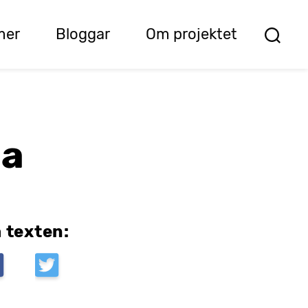
mer
Bloggar
Om projektet
ta
 texten: