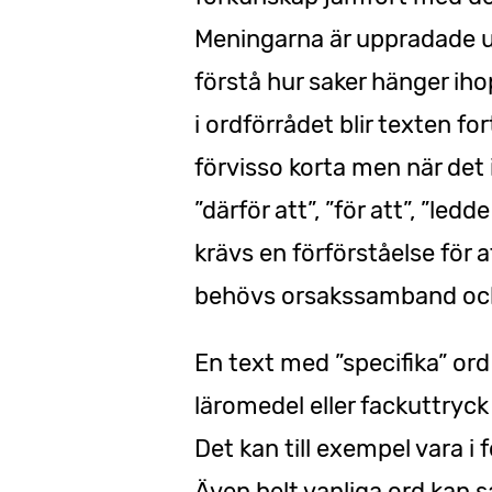
Meningarna är uppradade ut
förstå hur saker hänger ih
i ordförrådet blir texten f
förvisso korta men när det 
”därför att”, ”för att”, ”ledd
krävs en förförståelse för at
behövs orsakssamband och
En text med ”specifika” or
läromedel eller fackuttryck 
Det kan till exempel vara i
Även helt vanliga ord kan s