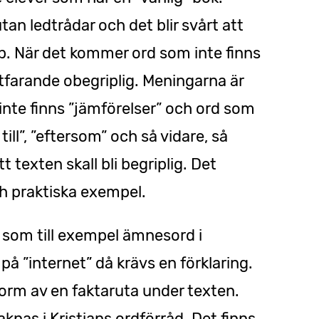
an ledtrådar och det blir svårt att
op. När det kommer ord som inte finns
ortfarande obegriplig. Meningarna är
inte finns ”jämförelser” och ord som
e till”, ”eftersom” och så vidare, så
t texten skall bli begriplig. Det
 praktiska exempel.
d som till exempel ämnesord i
på ”internet” då krävs en förklaring.
 form av en faktaruta under texten.
aknas i Kristians ordförråd. Det finns