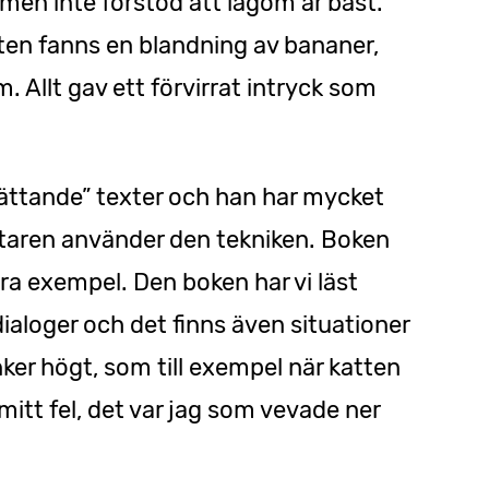
r, men inte förstod att lagom är bäst.
xten fanns en blandning av bananer,
. Allt gav ett förvirrat intryck som
berättande” texter och han har mycket
attaren använder den tekniken. Boken
bra exempel. Den boken har vi läst
dialoger och det finns även situationer
nker högt, som till exempel när katten
 mitt fel, det var jag som vevade ner