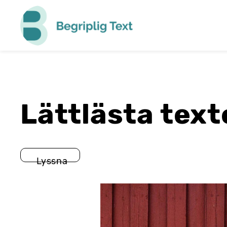
Begriplig
Text
Lättlästa texte
Lyssna