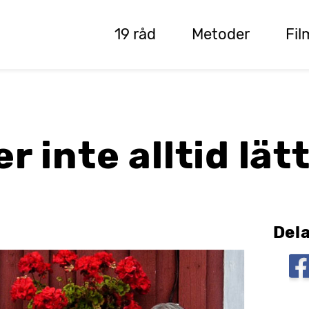
19 råd
Metoder
Fil
r inte alltid lät
Dela