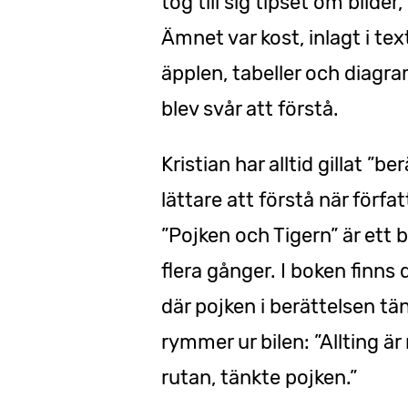
tog till sig tipset om bilde
Ämnet var kost, inlagt i te
äpplen, tabeller och diagram
blev svår att förstå.
Kristian har alltid gillat ”
lättare att förstå när förf
”Pojken och Tigern” är ett 
flera gånger. I boken finns 
där pojken i berättelsen tä
rymmer ur bilen: ”Allting är
rutan, tänkte pojken.”