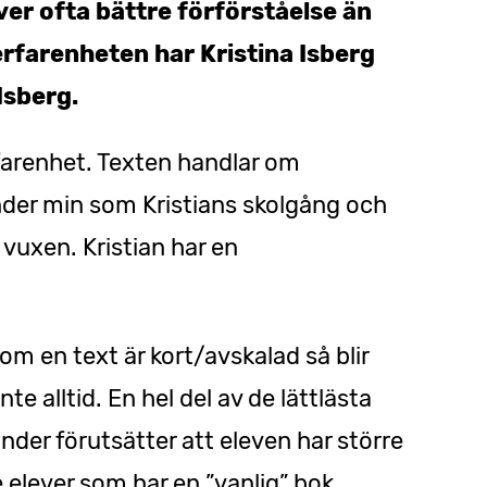
ver ofta bättre förförståelse än
erfarenheten har Kristina Isberg
Isberg.
rfarenhet. Texten handlar om
der min som Kristians skolgång och
vuxen. Kristian har en
 om en text är kort/avskalad så blir
nte alltid. En hel del av de lättlästa
der förutsätter att eleven har större
elever som har en ”vanlig” bok.