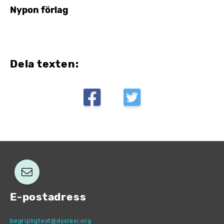
Nypon förlag
Dela texten:
E-postadress
begripligtext@dyslexi.org