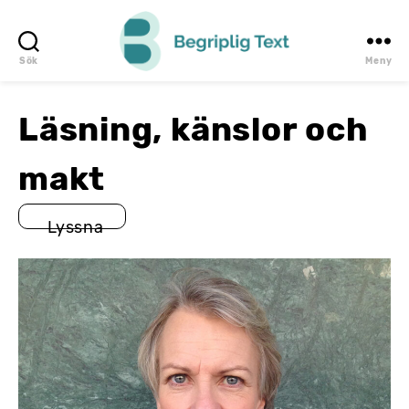
Sök
Meny
Begriplig
Text
Läsning, känslor och
makt
Lyssna